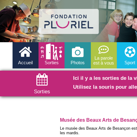
La parole
Accueil
Sorties
Photos
Sport
est à vous
Ici il y a les sorties de la 
Utilisez la souris pour all
Sorties
Musée des Beaux Arts de Besan
Le musée des Beaux Arts de Besançon est o
les mardis.