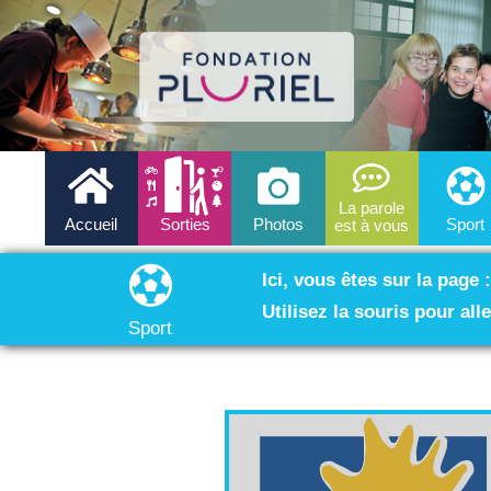
La parole
Accueil
Sorties
Photos
Sport
est à vous
Ici, vous êtes sur la page 
Utilisez la souris pour all
Sport